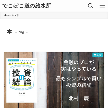
でこぼこ道の給水所
ホーム
本
本
– tag –
お金